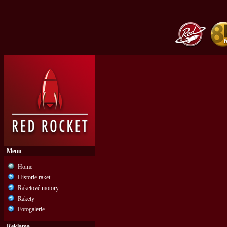
Menu
Home
Historie raket
Raketové motory
Rakety
Fotogalerie
Reklama