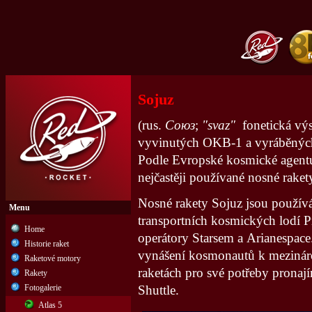
Sojuz
(rus.
Союз
;
"svaz"
fonetická výs
vyvinutých OKB-1 a vyráběnýc
Podle Evropské kosmické agentur
nejčastěji používané nosné raket
Nosné rakety Sojuz jsou použív
Menu
transportních kosmických lodí 
Home
operátory Starsem a Arianespace
Historie raket
vynášení kosmonautů k mezinárod
Raketové motory
raketách pro své potřeby pronaj
Rakety
Fotogalerie
Shuttle.
Atlas 5